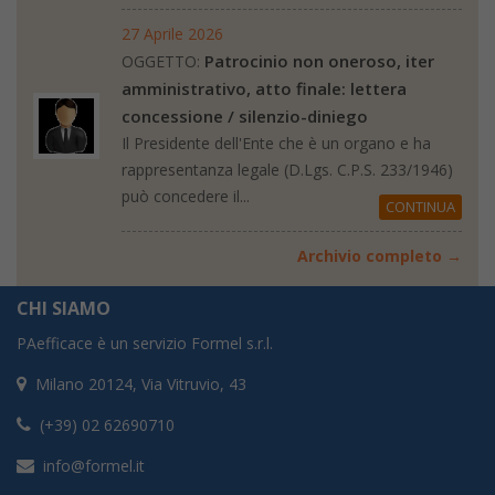
27 Aprile 2026
Patrocinio non oneroso, iter
OGGETTO:
amministrativo, atto finale: lettera
concessione / silenzio-diniego
Il Presidente dell'Ente che è un organo e ha
rappresentanza legale (D.Lgs. C.P.S. 233/1946)
può concedere il...
CONTINUA
Archivio completo →
CHI SIAMO
PAefficace è un servizio Formel s.r.l.
Milano 20124, Via Vitruvio, 43
(+39) 02 62690710
info@formel.it