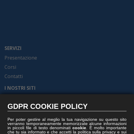
SERVIZI
Presentazione
Corsi
Contatti
I NOSTRI SITI
Formel.it
GDPR COOKIE POLICY
Gruppoformel.com
Formelacademy.it
Per poter gestire al meglio la tua navigazione su questo sito
verranno temporaneamente memorizzate alcune informazioni
Vitruviocenter.it
in piccoli file di testo denominati
cookie
. È molto importante
che tu sia informato e che accetti la politica sulla privacy e sui