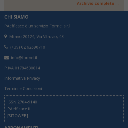
Archivio completo →
CHI SIAMO
PAefficace è un servizio Formel s.r.l.
Milano 20124, Via Vitruvio, 43
(+39) 02 62690710
info@formel.it
P.IVA 01784630814
Informativa Privacy
Termini e Condizioni
ISSN 2704-9140
PAefficace.it
[SITOWEB]
ABBONAMENTI