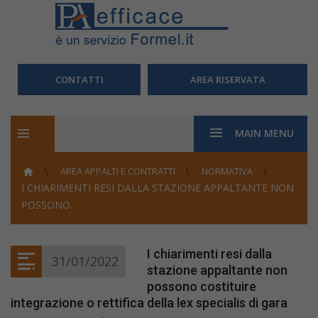
CONTATTI
AREA RISERVATA
MAIN MENU
AREA APPALTI E CONTRATTI
NORMATIVA
I CHIARIMENTI RESI DALLA STAZIONE APPALTANTE NON
POSSONO...
I chiarimenti resi dalla
31/01/2022
stazione appaltante non
possono costituire
integrazione o rettifica della lex specialis di gara