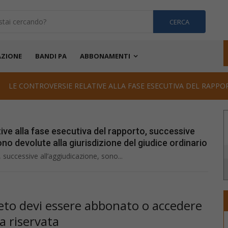
CERCA
ZIONE
BANDI PA
ABBONAMENTI
LE CONTROVERSIE RELATIVE ALLA FASE ESECUTIVA DEL RAPPOR
ive alla fase esecutiva del rapporto, successive
ono devolute alla giurisdizione del giudice ordinario
 successive all’aggiudicazione, sono...
pleto devi essere abbonato o accedere
ea riservata