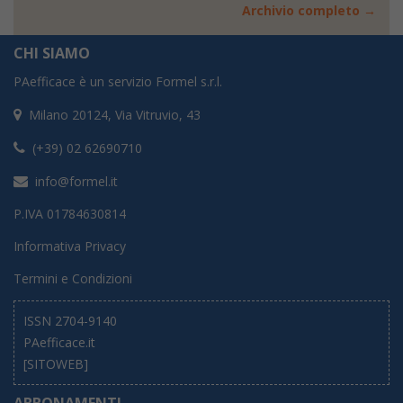
Archivio completo →
CHI SIAMO
PAefficace è un servizio Formel s.r.l.
Milano 20124, Via Vitruvio, 43
(+39) 02 62690710
info@formel.it
P.IVA 01784630814
Informativa Privacy
Termini e Condizioni
ISSN 2704-9140
PAefficace.it
[SITOWEB]
ABBONAMENTI