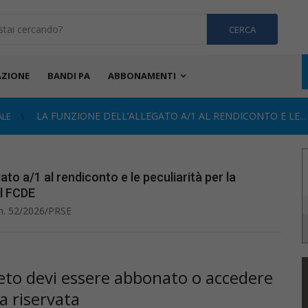
CERCA
ZIONE
BANDI PA
ABBONAMENTI
LA FUNZIONE DELL’ALLEGATO A/1 AL RENDICONTO E LE...
ALE
ato a/1 al rendiconto e le peculiarità per la
l FCDE
. n. 52/2026/PRSE
pleto devi essere abbonato o accedere
ea riservata