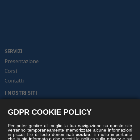
SERVIZI
Presentazione
Corsi
Contatti
I NOSTRI SITI
Formel.it
GDPR COOKIE POLICY
Gruppoformel.com
Formelacademy.it
Per poter gestire al meglio la tua navigazione su questo sito
verranno temporaneamente memorizzate alcune informazioni
Vitruviocenter.it
in piccoli file di testo denominati
cookie
. È molto importante
che tu sia informato e che accetti la politica sulla privacy e sui