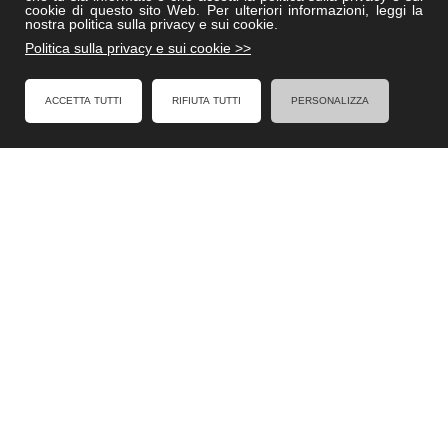
Villedisicilia.it
cookie di questo sito Web. Per ulteriori informazioni, leggi la
nostra politica sulla privacy e sui cookie.
Politica sulla privacy e sui cookie >>
FACEBOOK
ACCETTA TUTTI
RIFIUTA TUTTI
PERSONALIZZA
Formel - Al Servizio degli Enti Locali
Cookies Policy