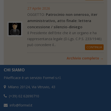
27 Aprile 2026
Patrocinio non oneroso, iter
OGGETTO:
amministrativo, atto finale: lettera
concessione / silenzio-diniego
Il Presidente dell'Ente che è un organo e ha
rappresentanza legale (D.Lgs. C.P.S. 233/1946)
può concedere il...
CONTINUA
Archivio completo →
CHI SIAMO
PAefficace è un servizio Formel s.r.l.
Milano 20124, Via Vitruvio, 43
(+39) 02 62690710
info@formel.it