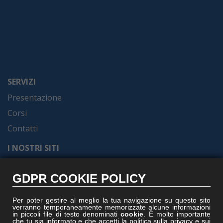
SERVIZI
Presentazione
Corsi
Contatti
I NOSTRI SITI
Formel.it
GDPR COOKIE POLICY
Gruppoformel.com
Formelacademy.it
Per poter gestire al meglio la tua navigazione su questo sito
verranno temporaneamente memorizzate alcune informazioni
Vitruviocenter.it
in piccoli file di testo denominati
cookie
. È molto importante
che tu sia informato e che accetti la politica sulla privacy e sui