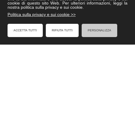
Villedisicilia.it
cookie di questo sito Web. Per ulteriori informazioni, leggi la
nostra politica sulla privacy e sui cookie.
Politica sulla privacy e sui cookie >>
FACEBOOK
ACCETTA TUTTI
RIFIUTA TUTTI
PERSONALIZZA
Formel - Al Servizio degli Enti Locali
Cookies Policy