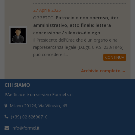
27 Aprile 2026
Patrocinio non oneroso, iter
OGGETTO:
amministrativo, atto finale: lettera
concessione / silenzio-diniego
Il Presidente dell'Ente che è un organo e ha
rappresentanza legale (D.Lgs. C.P.S. 233/1946)
può concedere il...
CONTINUA
Archivio completo →
CHI SIAMO
PAefficace è un servizio Formel s.r.l.
Milano 20124, Via Vitruvio, 43
(+39) 02 62690710
info@formel.it