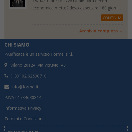
15/04/10 al 31/01/26.Quale data decorr
economica metto? devo aspettare 180 giorni...
CONTINUA
Archivio completo →
CHI SIAMO
PAefficace è un servizio Formel s.r.l.
Milano 20124, Via Vitruvio, 43
(+39) 02 62690710
info@formel.it
P.IVA 01784630814
Informativa Privacy
Termini e Condizioni