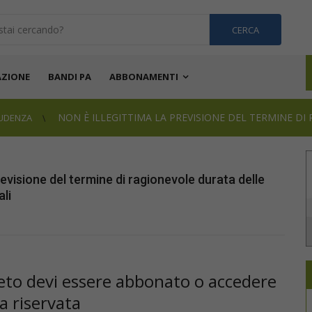
CERCA
ZIONE
BANDI PA
ABBONAMENTI
NON È ILLEGITTIMA LA PREVISIONE DEL TERMINE DI 
RUDENZA
previsione del termine di ragionevole durata delle
li
pleto devi essere abbonato o accedere
ea riservata