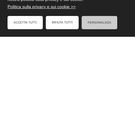
Politica sulla privacy e sui cookie >>
FACEBOOK
ACCETTA TUTTI
RIFIUTA TUTTI
PERSONALIZZA
Formel - Al Servizio degli Enti Locali
Cookies Policy