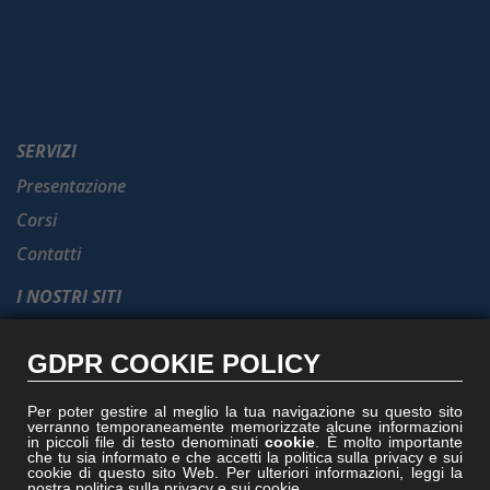
SERVIZI
Presentazione
Corsi
Contatti
I NOSTRI SITI
Formel.it
GDPR COOKIE POLICY
Gruppoformel.com
Formelacademy.it
Per poter gestire al meglio la tua navigazione su questo sito
verranno temporaneamente memorizzate alcune informazioni
Vitruviocenter.it
in piccoli file di testo denominati
cookie
. È molto importante
che tu sia informato e che accetti la politica sulla privacy e sui
Villedisicilia.it
cookie di questo sito Web. Per ulteriori informazioni, leggi la
nostra politica sulla privacy e sui cookie.