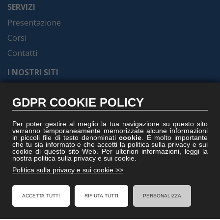
SERVIZI
Presentazione
Corsi
Contatti
I NOSTRI SITI
Formel.it
GDPR COOKIE POLICY
Gruppoformel.com
Formelacademy.it
Per poter gestire al meglio la tua navigazione su questo sito
verranno temporaneamente memorizzate alcune informazioni
Vitruviocenter.it
in piccoli file di testo denominati
cookie
. È molto importante
che tu sia informato e che accetti la politica sulla privacy e sui
Villedisicilia.it
cookie di questo sito Web. Per ulteriori informazioni, leggi la
nostra politica sulla privacy e sui cookie.
Politica sulla privacy e sui cookie >>
FACEBOOK
ACCETTA TUTTI
RIFIUTA TUTTI
PERSONALIZZA
Formel - Al Servizio degli Enti Locali
Cookies Policy