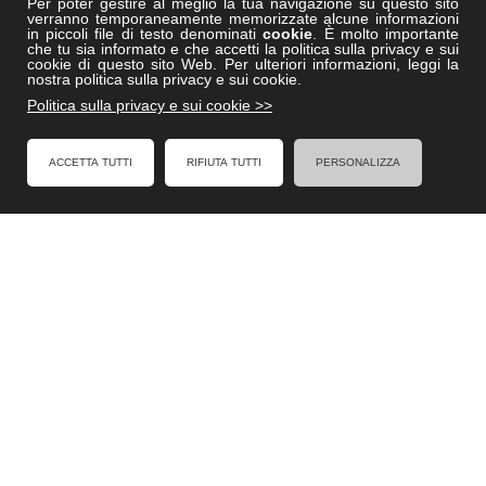
Per poter gestire al meglio la tua navigazione su questo sito
verranno temporaneamente memorizzate alcune informazioni
Vitruviocenter.it
in piccoli file di testo denominati
cookie
. È molto importante
che tu sia informato e che accetti la politica sulla privacy e sui
Villedisicilia.it
cookie di questo sito Web. Per ulteriori informazioni, leggi la
nostra politica sulla privacy e sui cookie.
Politica sulla privacy e sui cookie >>
FACEBOOK
ACCETTA TUTTI
RIFIUTA TUTTI
PERSONALIZZA
Formel - Al Servizio degli Enti Locali
Cookies Policy