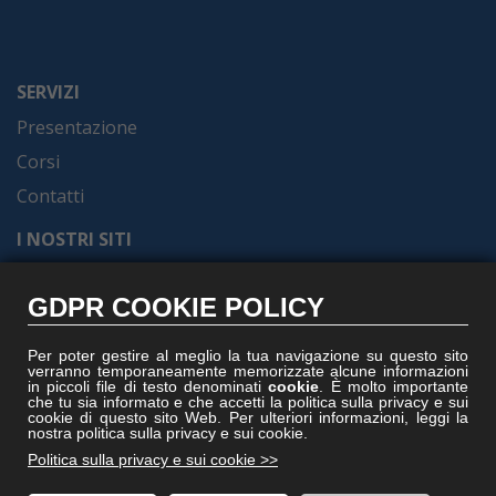
SERVIZI
Presentazione
Corsi
Contatti
I NOSTRI SITI
Formel.it
GDPR COOKIE POLICY
Gruppoformel.com
Formelacademy.it
Per poter gestire al meglio la tua navigazione su questo sito
verranno temporaneamente memorizzate alcune informazioni
Vitruviocenter.it
in piccoli file di testo denominati
cookie
. È molto importante
che tu sia informato e che accetti la politica sulla privacy e sui
Villedisicilia.it
cookie di questo sito Web. Per ulteriori informazioni, leggi la
nostra politica sulla privacy e sui cookie.
Politica sulla privacy e sui cookie >>