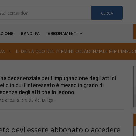
CERCA
ZIONE
BANDI PA
ABBONAMENTI
IL DIES A QUO DEL TERMINE DECADENZIALE PER L’IMPUGN
ZA
mine decadenziale per l’impugnazione degli atti di
llo in cui l’interessato è messo in grado di
scenza degli atti che lo ledono
di cui all’art. 90 del D. lgs...
pleto devi essere abbonato o accedere