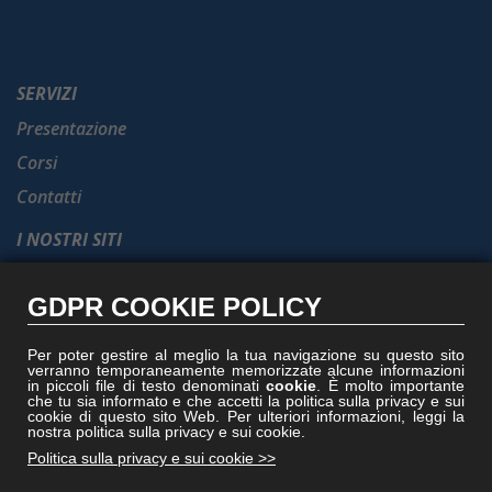
SERVIZI
Presentazione
Corsi
Contatti
I NOSTRI SITI
Formel.it
GDPR COOKIE POLICY
Gruppoformel.com
Formelacademy.it
Per poter gestire al meglio la tua navigazione su questo sito
verranno temporaneamente memorizzate alcune informazioni
Vitruviocenter.it
in piccoli file di testo denominati
cookie
. È molto importante
che tu sia informato e che accetti la politica sulla privacy e sui
Villedisicilia.it
cookie di questo sito Web. Per ulteriori informazioni, leggi la
nostra politica sulla privacy e sui cookie.
Politica sulla privacy e sui cookie >>