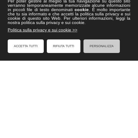
Per poter gestire al meglio la tua navigazione su questo sito
verranno temporaneamente memorizzate alcune informazioni
Vitruviocenter.it
in piccoli file di testo denominati
cookie
. È molto importante
che tu sia informato e che accetti la politica sulla privacy e sui
Villedisicilia.it
cookie di questo sito Web. Per ulteriori informazioni, leggi la
nostra politica sulla privacy e sui cookie.
Politica sulla privacy e sui cookie >>
FACEBOOK
ACCETTA TUTTI
RIFIUTA TUTTI
PERSONALIZZA
Formel - Al Servizio degli Enti Locali
Cookies Policy