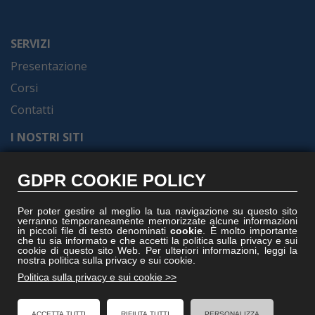
SERVIZI
Presentazione
Corsi
Contatti
I NOSTRI SITI
Formel.it
GDPR COOKIE POLICY
Gruppoformel.com
Formelacademy.it
Per poter gestire al meglio la tua navigazione su questo sito
verranno temporaneamente memorizzate alcune informazioni
Vitruviocenter.it
in piccoli file di testo denominati
cookie
. È molto importante
che tu sia informato e che accetti la politica sulla privacy e sui
Villedisicilia.it
cookie di questo sito Web. Per ulteriori informazioni, leggi la
nostra politica sulla privacy e sui cookie.
Politica sulla privacy e sui cookie >>
ACCETTA TUTTI
RIFIUTA TUTTI
PERSONALIZZA