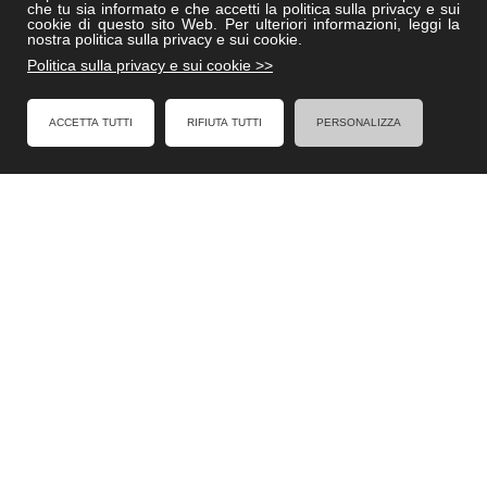
che tu sia informato e che accetti la politica sulla privacy e sui
Villedisicilia.it
cookie di questo sito Web. Per ulteriori informazioni, leggi la
nostra politica sulla privacy e sui cookie.
Politica sulla privacy e sui cookie >>
FACEBOOK
ACCETTA TUTTI
RIFIUTA TUTTI
PERSONALIZZA
Formel - Al Servizio degli Enti Locali
Cookies Policy