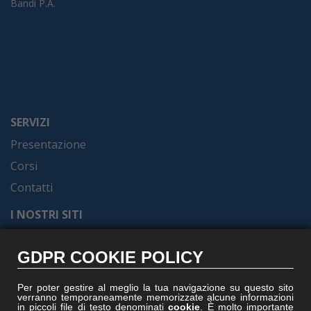
Bandi P.A.
SERVIZI
Presentazione
Corsi
Contatti
I NOSTRI SITI
Formel.it
GDPR COOKIE POLICY
Gruppoformel.com
Formelacademy.it
Per poter gestire al meglio la tua navigazione su questo sito
verranno temporaneamente memorizzate alcune informazioni
Vitruviocenter.it
in piccoli file di testo denominati
cookie
. È molto importante