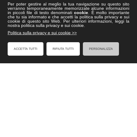
Formelacademy.it
Per poter gestire al meglio la tua navigazione su questo sito
verranno temporaneamente memorizzate alcune informazioni
Vitruviocenter.it
in piccoli file di testo denominati
cookie
. È molto importante
che tu sia informato e che accetti la politica sulla privacy e sui
Villedisicilia.it
cookie di questo sito Web. Per ulteriori informazioni, leggi la
nostra politica sulla privacy e sui cookie.
Politica sulla privacy e sui cookie >>
FACEBOOK
ACCETTA TUTTI
RIFIUTA TUTTI
PERSONALIZZA
Formel - Al Servizio degli Enti Locali
Cookies Policy