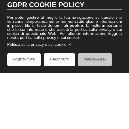
GDPR COOKIE POLICY
Gruppoformel.com
Formelacademy.it
Per poter gestire al meglio la tua navigazione su questo sito
verranno temporaneamente memorizzate alcune informazioni
Vitruviocenter.it
in piccoli file di testo denominati
cookie
. È molto importante
che tu sia informato e che accetti la politica sulla privacy e sui
Villedisicilia.it
cookie di questo sito Web. Per ulteriori informazioni, leggi la
nostra politica sulla privacy e sui cookie.
Politica sulla privacy e sui cookie >>
FACEBOOK
ACCETTA TUTTI
RIFIUTA TUTTI
PERSONALIZZA
Formel - Al Servizio degli Enti Locali
Cookies Policy