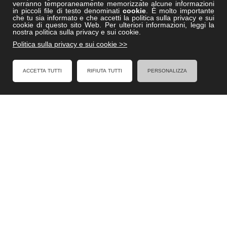
verranno temporaneamente memorizzate alcune informazioni
Vitruviocenter.it
in piccoli file di testo denominati
cookie
. È molto importante
che tu sia informato e che accetti la politica sulla privacy e sui
Villedisicilia.it
cookie di questo sito Web. Per ulteriori informazioni, leggi la
nostra politica sulla privacy e sui cookie.
Politica sulla privacy e sui cookie >>
FACEBOOK
ACCETTA TUTTI
RIFIUTA TUTTI
PERSONALIZZA
Formel - Al Servizio degli Enti Locali
Cookies Policy