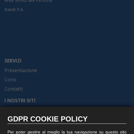
Area Servizi alla Persona
Bandi P.A.
SERVIZI
Presentazione
Corsi
Contatti
I NOSTRI SITI
Formel.it
GDPR COOKIE POLICY
Gruppoformel.com
Formelacademy.it
Per poter gestire al meglio la tua navigazione su questo sito