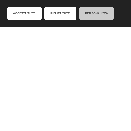
FACEBOOK
ACCETTA TUTTI
RIFIUTA TUTTI
PERSONALIZZA
Formel - Al Servizio degli Enti Locali
Cookies Policy