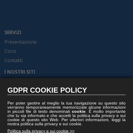
SERVIZI
Presentazione
Corsi
Contatti
I NOSTRI SITI
Formel.it
GDPR COOKIE POLICY
Gruppoformel.com
Formelacademy.it
Per poter gestire al meglio la tua navigazione su questo sito
verranno temporaneamente memorizzate alcune informazioni
Vitruviocenter.it
in piccoli file di testo denominati
cookie
. È molto importante
che tu sia informato e che accetti la politica sulla privacy e sui
Villedisicilia.it
cookie di questo sito Web. Per ulteriori informazioni, leggi la
nostra politica sulla privacy e sui cookie.
Politica sulla privacy e sui cookie >>