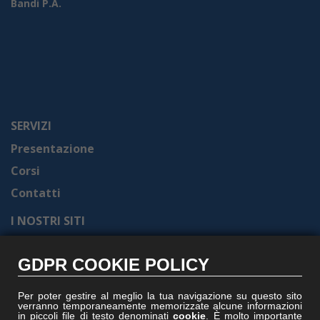
Bandi P.A.
SERVIZI
Presentazione
Corsi
Contatti
I NOSTRI SITI
Formel.it
GDPR COOKIE POLICY
Gruppoformel.com
Formelacademy.it
Per poter gestire al meglio la tua navigazione su questo sito
verranno temporaneamente memorizzate alcune informazioni
Vitruviocenter.it
in piccoli file di testo denominati
cookie
. È molto importante