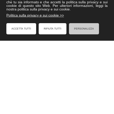
che tu sia informato e che accetti la politica sulla privacy e sui
Villedisicilia.it
cookie di questo sito Web. Per ulteriori informazioni, leggi la
nostra politica sulla privacy e sui cookie.
Politica sulla privacy e sui cookie >>
FACEBOOK
ACCETTA TUTTI
RIFIUTA TUTTI
PERSONALIZZA
Formel - Al Servizio degli Enti Locali
Cookies Policy