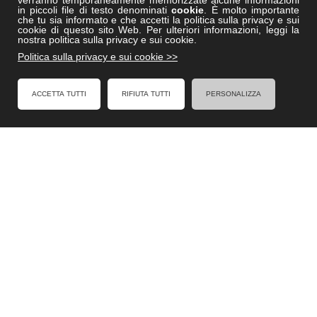
verranno temporaneamente memorizzate alcune informazioni
Vitruviocenter.it
in piccoli file di testo denominati
cookie
. È molto importante
che tu sia informato e che accetti la politica sulla privacy e sui
Villedisicilia.it
cookie di questo sito Web. Per ulteriori informazioni, leggi la
nostra politica sulla privacy e sui cookie.
Politica sulla privacy e sui cookie >>
FACEBOOK
ACCETTA TUTTI
RIFIUTA TUTTI
PERSONALIZZA
Formel - Al Servizio degli Enti Locali
Cookies Policy